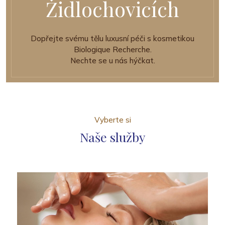
Židlochovicích
Dopřejte svému tělu luxusní péči s kosmetikou
Biologique Recherche.
Nechte se u nás hýčkat.
Vyberte si
Naše služby