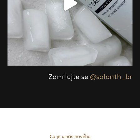
Zamilujte se
@salonth_br
Co je u nás nového