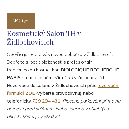
Náš tým
Kosmetický Salon TH v
Židlochovicích
Otevřeli jsme pro vás novou pobočku v Židlochovicích.
Dopřejte si pocit blaženosti s profesionální
francouzskou kosmetikou
BIOLOGIQUE RECHERCHE
PARIS
na adrese nám. Míru 155 v Židlochovicích.
Rezervace do salonu v Židlochovicích přes
rezervační
formulář ZDE
(vyberte provozovnu) nebo
telefonicky
739 294 431
.
Placené parkování přímo na
náměstí před salónem. Nebo zdarma v přilehlých
ulicích. Místa je vždy dost.